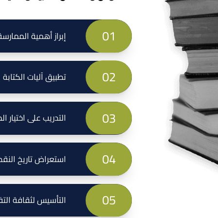
0
1
إبراز أهمية الممارسة
0
2
تطبيق آليات الكتابة ا
0
3
التدريب على اختيار ا
0
4
استعراض تاريخ النقد 
0
5
التأسيس لثقافة التف