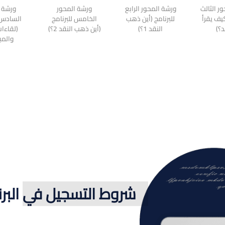
ر الثالث
ورشة المحور الرابع
ورشة المحور
ورشة ا
كيف يقرأ
للبرنامج (أين ذهب
الخامس للبرنامج
السادس ل
د؟)
النقد 1؟)
(أين ذهب النقد 2؟)
(لقاءات
والمب
شروط التسجيل في البرن